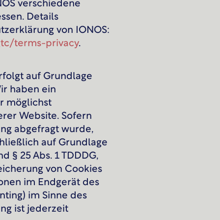
ONOS verschiedene
essen. Details
tzerklärung von IONOS:
tc/terms-privacy
.
folgt auf Grundlage
Wir haben ein
er möglichst
erer Website. Sofern
ung abgefragt wurde,
chließlich auf Grundlage
und § 25 Abs. 1 TDDDG,
peicherung von Cookies
ionen im Endgerät des
inting) im Sinne des
g ist jederzeit