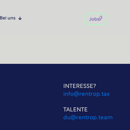
Bei uns
Jobs
INTERESSE?
info@rentrop.tax
TALENTE
du@rentrop.team