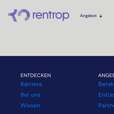
Angebot
ENTDECKEN
ANGE
Karriere
Berat
Bei uns
Entla
Wissen
Partn