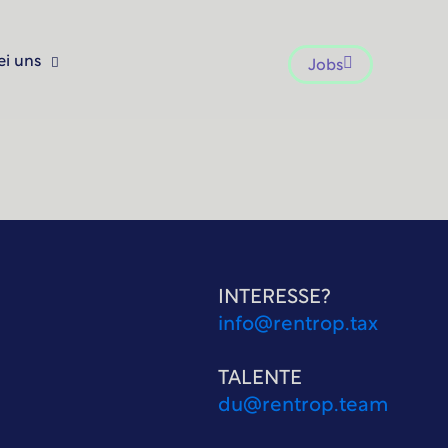
ei uns
Jobs
INTERESSE?
info@rentrop.tax
TALENTE
du@rentrop.team