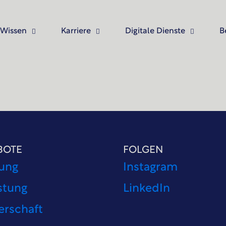
Wissen
Karriere
Digitale Dienste
B
BOTE
FOLGEN
ung
Instagram
stung
LinkedIn
erschaft