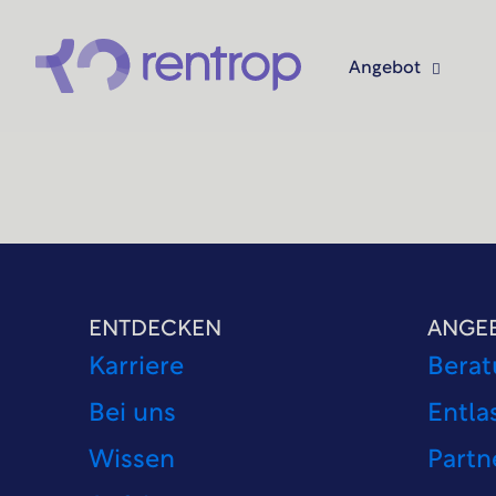
Angebot
ENTDECKEN
ANGE
Karriere
Berat
Bei uns
Entla
Wissen
Partn